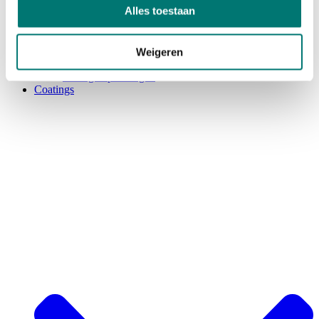
Alles toestaan
Isolerende en geleidende coatings
UV-bestendige coatings
Anti-kleef coatings
Flexible coatings
Weigeren
Gecertificeerde coatings
Overige oplossingen
Coatings