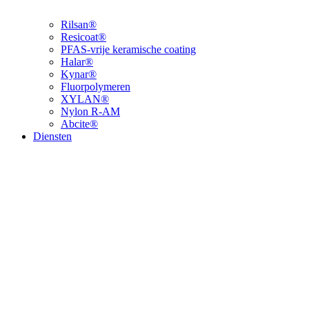
Rilsan®
Resicoat®
PFAS-vrije keramische coating
Halar®
Kynar®
Fluorpolymeren
XYLAN®
Nylon R-AM
Abcite®
Diensten